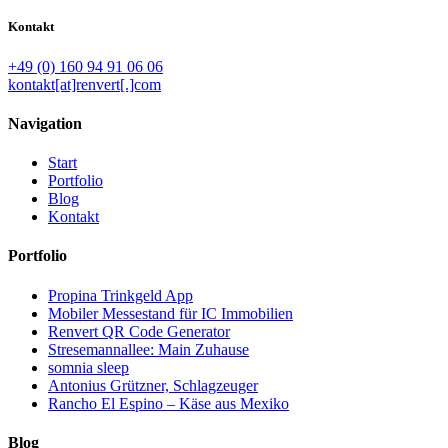
Kontakt
+49 (0) 160 94 91 06 06
kontakt[at]renvert[.]com
Navigation
Start
Portfolio
Blog
Kontakt
Portfolio
Propina Trinkgeld App
Mobiler Messestand für IC Immobilien
Renvert QR Code Generator
Stresemannallee: Main Zuhause
somnia sleep
Antonius Grützner, Schlagzeuger
Rancho El Espino – Käse aus Mexiko
Blog