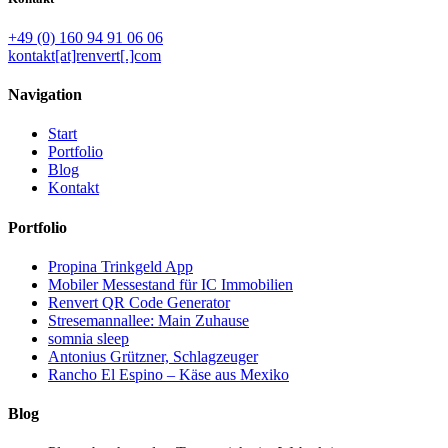
+49 (0) 160 94 91 06 06
kontakt[at]renvert[.]com
Navigation
Start
Portfolio
Blog
Kontakt
Portfolio
Propina Trinkgeld App
Mobiler Messestand für IC Immobilien
Renvert QR Code Generator
Stresemannallee: Main Zuhause
somnia sleep
Antonius Grützner, Schlagzeuger
Rancho El Espino – Käse aus Mexiko
Blog