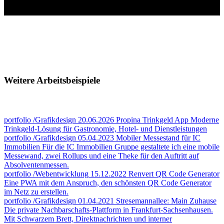
Weitere Arbeitsbeispiele
portfolio
/Grafikdesign
20.06.2026
Propina Trinkgeld App
Moderne
Trinkgeld-Lösung für Gastronomie, Hotel- und Dienstleistungen
portfolio
/Grafikdesign
05.04.2023
Mobiler Messestand für IC
Immobilien
Für die IC Immobilien Gruppe gestaltete ich eine mobile
Messewand, zwei Rollups und eine Theke für den Auftritt auf
Absolventenmessen.
portfolio
/Webentwicklung
15.12.2022
Renvert QR Code Generator
Eine PWA mit dem Anspruch, den schönsten QR Code Generator
im Netz zu erstellen.
portfolio
/Grafikdesign
01.04.2021
Stresemannallee: Main Zuhause
Die private Nachbarschafts-Plattform in Frankfurt-Sachsenhausen.
Mit Schwarzem Brett, Direktnachrichten und interner