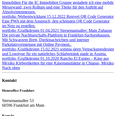
Immobilien
Für die IC Immobilien Gruppe gestaltete ich eine mobile
Messewand, zwei Rollups und eine Theke für den Auftritt auf
Absolventenmessen.
portfolio
/Webentwicklung
15.12.2022
Renvert QR Code Generator
Eine PWA mit dem Anspruch, den schönsten QR Code Generator
im Netz zu erstellen.
portfolio
/Grafikdesign
01.04.2021
Stresemannallee: Main Zuhause
Die private Nachbarschafts-Plattform in Frankfurt-Sachsenhausen.
Mit Schwarzem Brett, Direktnachrichten und interner
Parkplatzvermietung mit Online Payment..
portfolio
/Grafikdesign
15.02.2021
somnia sleep
Verpackungsdesign
und Logotype für ein natürliches Schlafgetränk made in Austria.
portfolio
/Grafikdesign
01.10.2020
Rancho El Espino – Käse aus
Mexiko
Klebeetiketten für eine Käsemanufaktur in Chiapas, Mexiko
Nach oben
Kontakt
Homeoffice Frankfurt
Stresemannallee 53
60596 Frankfurt am Main
Kontakt