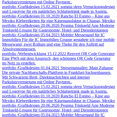
Parkplatzvermietung mit Online Payment..
portfolio
/Grafikdesign
15.02.2021
somnia sleep
Verpackungsdesign
und Logotype für ein natürliches Schlafgetränk made in Austria.
portfolio
/Grafikdesign
01.10.2020
Rancho El Espino – Käse aus
Mexiko
Klebeetiketten für eine Käsemanufaktur in Chiapas, Mexiko
portfolio
/Grafikdesign
20.06.2026
Propina Trinkgeld App
Moderne
Trinkgeld-Lösung für Gastronomie, Hotel- und Dienstleistungen
portfolio
/Grafikdesign
05.04.2023
Mobiler Messestand für IC
Immobilien
Für die IC Immobilien Gruppe gestaltete ich eine mobile
Messewand, zwei Rollups und eine Theke für den Auftritt auf
Absolventenmessen.
portfolio
/Webentwicklung
15.12.2022
Renvert QR Code Generator
Eine PWA mit dem Anspruch, den schönsten QR Code Generator
im Netz zu erstellen.
portfolio
/Grafikdesign
01.04.2021
Stresemannallee: Main Zuhause
Die private Nachbarschafts-Plattform in Frankfurt-Sachsenhausen.
Mit Schwarzem Brett, Direktnachrichten und interner
Parkplatzvermietung mit Online Payment..
portfolio
/Grafikdesign
15.02.2021
somnia sleep
Verpackungsdesign
und Logotype für ein natürliches Schlafgetränk made in Austria.
portfolio
/Grafikdesign
01.10.2020
Rancho El Espino – Käse aus
Mexiko
Klebeetiketten für eine Käsemanufaktur in Chiapas, Mexiko
portfolio
/Grafikdesign
20.06.2026
Propina Trinkgeld App
Moderne
Trinkgeld-Lösung für Gastronomie, Hotel- und Dienstleistungen
portfolio
/Grafikdesign
05.04.2023
Mobiler Messestand für IC