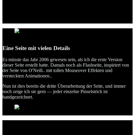
Antonius Grützner: Screenshot der StartseiteCaption
Eine Seite mit vielen Details
Es müsste das Jahr 2006 gewesen sein, als ich die erste Version
dieser Seite erstellt hatte. Damals noch als Flashseite, inspiriert von
der Seite von O'Neill.. mit tollen Mouseover Effekten und
versteckten Animationen..
Nun ist dies bereits die dritte Überarbeitung der Seite, und immer
noch zeige ich sie gern — j
eder einzelne Pinselstrich ist
handgezeichnet.
Screenshot mobile Version