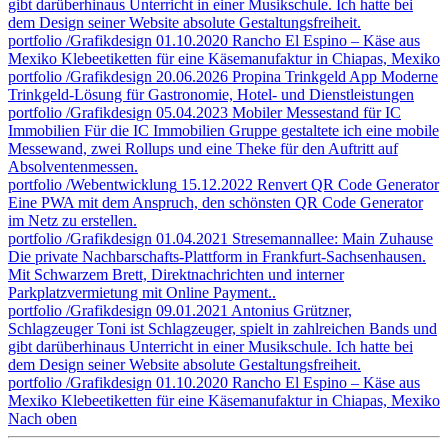
gibt darüberhinaus Unterricht in einer Musikschule. Ich hatte bei
dem Design seiner Website absolute Gestaltungsfreiheit.
portfolio
/Grafikdesign
01.10.2020
Rancho El Espino – Käse aus
Mexiko
Klebeetiketten für eine Käsemanufaktur in Chiapas, Mexiko
portfolio
/Grafikdesign
20.06.2026
Propina Trinkgeld App
Moderne
Trinkgeld-Lösung für Gastronomie, Hotel- und Dienstleistungen
portfolio
/Grafikdesign
05.04.2023
Mobiler Messestand für IC
Immobilien
Für die IC Immobilien Gruppe gestaltete ich eine mobile
Messewand, zwei Rollups und eine Theke für den Auftritt auf
Absolventenmessen.
portfolio
/Webentwicklung
15.12.2022
Renvert QR Code Generator
Eine PWA mit dem Anspruch, den schönsten QR Code Generator
im Netz zu erstellen.
portfolio
/Grafikdesign
01.04.2021
Stresemannallee: Main Zuhause
Die private Nachbarschafts-Plattform in Frankfurt-Sachsenhausen.
Mit Schwarzem Brett, Direktnachrichten und interner
Parkplatzvermietung mit Online Payment..
portfolio
/Grafikdesign
09.01.2021
Antonius Grützner,
Schlagzeuger
Toni ist Schlagzeuger, spielt in zahlreichen Bands und
gibt darüberhinaus Unterricht in einer Musikschule. Ich hatte bei
dem Design seiner Website absolute Gestaltungsfreiheit.
portfolio
/Grafikdesign
01.10.2020
Rancho El Espino – Käse aus
Mexiko
Klebeetiketten für eine Käsemanufaktur in Chiapas, Mexiko
Nach oben