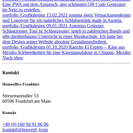
Eine PWA mit dem Anspruch, den schönsten QR Code Generator
im Netz zu erstellen.
portfolio
/Grafikdesign
15.02.2021
somnia sleep
Verpackungsdesign
und Logotype für ein natürliches Schlafgetränk made in Austria.
portfolio
/Grafikdesign
09.01.2021
Antonius Grützner,
Schlagzeuger
Toni ist Schlagzeuger, spielt in zahlreichen Bands und
gibt darüberhinaus Unterricht in einer Musikschule. Ich hatte bei
dem Design seiner Website absolute Gestaltungsfreiheit.
portfolio
/Grafikdesign
01.10.2020
Rancho El Espino – Käse aus
Mexiko
Klebeetiketten für eine Käsemanufaktur in Chiapas, Mexiko
Nach oben
Kontakt
Homeoffice Frankfurt
Stresemannallee 53
60596 Frankfurt am Main
Kontakt
+49 (0) 160 94 91 06 06
kontakt[at]renvert[.]com