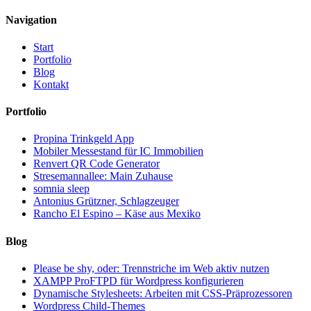
Navigation
Start
Portfolio
Blog
Kontakt
Portfolio
Propina Trinkgeld App
Mobiler Messestand für IC Immobilien
Renvert QR Code Generator
Stresemannallee: Main Zuhause
somnia sleep
Antonius Grützner, Schlagzeuger
Rancho El Espino – Käse aus Mexiko
Blog
Please be shy, oder: Trennstriche im Web aktiv nutzen
XAMPP ProFTPD für Wordpress konfigurieren
Dynamische Stylesheets: Arbeiten mit CSS-Präprozessoren
Wordpress Child-Themes