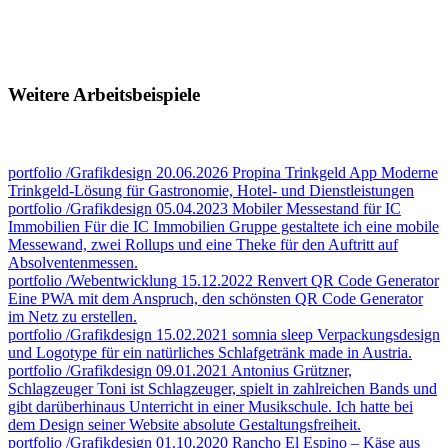
Weitere Arbeitsbeispiele
portfolio
/Grafikdesign
20.06.2026
Propina Trinkgeld App
Moderne
Trinkgeld-Lösung für Gastronomie, Hotel- und Dienstleistungen
portfolio
/Grafikdesign
05.04.2023
Mobiler Messestand für IC
Immobilien
Für die IC Immobilien Gruppe gestaltete ich eine mobile
Messewand, zwei Rollups und eine Theke für den Auftritt auf
Absolventenmessen.
portfolio
/Webentwicklung
15.12.2022
Renvert QR Code Generator
Eine PWA mit dem Anspruch, den schönsten QR Code Generator
im Netz zu erstellen.
portfolio
/Grafikdesign
15.02.2021
somnia sleep
Verpackungsdesign
und Logotype für ein natürliches Schlafgetränk made in Austria.
portfolio
/Grafikdesign
09.01.2021
Antonius Grützner,
Schlagzeuger
Toni ist Schlagzeuger, spielt in zahlreichen Bands und
gibt darüberhinaus Unterricht in einer Musikschule. Ich hatte bei
dem Design seiner Website absolute Gestaltungsfreiheit.
portfolio
/Grafikdesign
01.10.2020
Rancho El Espino – Käse aus