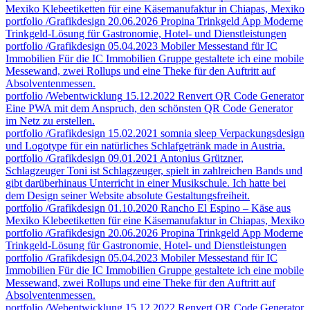
Mexiko
Klebeetiketten für eine Käsemanufaktur in Chiapas, Mexiko
portfolio
/Grafikdesign
20.06.2026
Propina Trinkgeld App
Moderne
Trinkgeld-Lösung für Gastronomie, Hotel- und Dienstleistungen
portfolio
/Grafikdesign
05.04.2023
Mobiler Messestand für IC
Immobilien
Für die IC Immobilien Gruppe gestaltete ich eine mobile
Messewand, zwei Rollups und eine Theke für den Auftritt auf
Absolventenmessen.
portfolio
/Webentwicklung
15.12.2022
Renvert QR Code Generator
Eine PWA mit dem Anspruch, den schönsten QR Code Generator
im Netz zu erstellen.
portfolio
/Grafikdesign
15.02.2021
somnia sleep
Verpackungsdesign
und Logotype für ein natürliches Schlafgetränk made in Austria.
portfolio
/Grafikdesign
09.01.2021
Antonius Grützner,
Schlagzeuger
Toni ist Schlagzeuger, spielt in zahlreichen Bands und
gibt darüberhinaus Unterricht in einer Musikschule. Ich hatte bei
dem Design seiner Website absolute Gestaltungsfreiheit.
portfolio
/Grafikdesign
01.10.2020
Rancho El Espino – Käse aus
Mexiko
Klebeetiketten für eine Käsemanufaktur in Chiapas, Mexiko
portfolio
/Grafikdesign
20.06.2026
Propina Trinkgeld App
Moderne
Trinkgeld-Lösung für Gastronomie, Hotel- und Dienstleistungen
portfolio
/Grafikdesign
05.04.2023
Mobiler Messestand für IC
Immobilien
Für die IC Immobilien Gruppe gestaltete ich eine mobile
Messewand, zwei Rollups und eine Theke für den Auftritt auf
Absolventenmessen.
portfolio
/Webentwicklung
15.12.2022
Renvert QR Code Generator