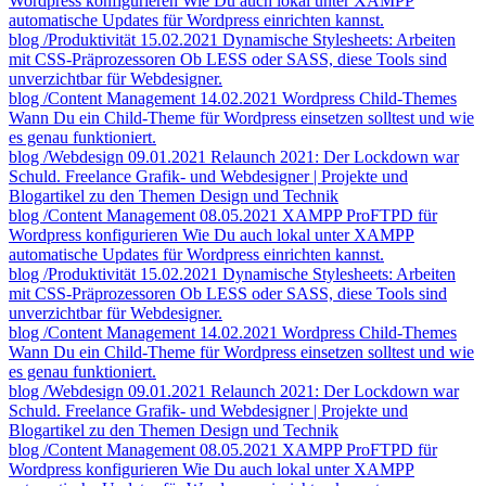
Wordpress konfigurieren
Wie Du auch lokal unter XAMPP
automatische Updates für Wordpress einrichten kannst.
blog
/Produktivität
15.02.2021
Dynamische Stylesheets: Arbeiten
mit CSS-Präprozessoren
Ob LESS oder SASS, diese Tools sind
unverzichtbar für Webdesigner.
blog
/Content Management
14.02.2021
Wordpress Child-Themes
Wann Du ein Child-Theme für Wordpress einsetzen solltest und wie
es genau funktioniert.
blog
/Webdesign
09.01.2021
Relaunch 2021: Der Lockdown war
Schuld.
Freelance Grafik- und Webdesigner | Projekte und
Blogartikel zu den Themen Design und Technik
blog
/Content Management
08.05.2021
XAMPP ProFTPD für
Wordpress konfigurieren
Wie Du auch lokal unter XAMPP
automatische Updates für Wordpress einrichten kannst.
blog
/Produktivität
15.02.2021
Dynamische Stylesheets: Arbeiten
mit CSS-Präprozessoren
Ob LESS oder SASS, diese Tools sind
unverzichtbar für Webdesigner.
blog
/Content Management
14.02.2021
Wordpress Child-Themes
Wann Du ein Child-Theme für Wordpress einsetzen solltest und wie
es genau funktioniert.
blog
/Webdesign
09.01.2021
Relaunch 2021: Der Lockdown war
Schuld.
Freelance Grafik- und Webdesigner | Projekte und
Blogartikel zu den Themen Design und Technik
blog
/Content Management
08.05.2021
XAMPP ProFTPD für
Wordpress konfigurieren
Wie Du auch lokal unter XAMPP