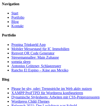
Navigation
Start
Portfolio
Blog
Kontakt
Portfolio
Propina Trinkgeld App
Mobiler Messestand für IC Immobilien
Renvert QR Code Generator
Stresemannallee: Main Zuhause
somnia sleep
Antonius Grützner, Schlagzeuger
Rancho El Espino – Käse aus Mexiko
Blog
Please be shy, oder: Trennstriche im Web aktiv nutzen
XAMPP ProFTPD für Wordpress konfigurieren
Dynamische Stylesheets: Arbeiten mit CSS-Präprozessoren
Wordpress Child-Themes
Relaunch 2021: Der Lockdown war Schuld.