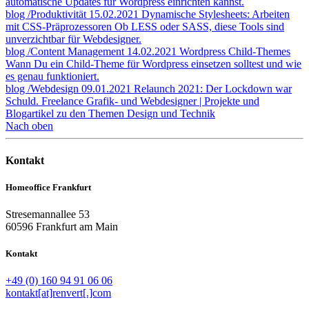
automatische Updates für Wordpress einrichten kannst.
blog
/Produktivität
15.02.2021
Dynamische Stylesheets: Arbeiten
mit CSS-Präprozessoren
Ob LESS oder SASS, diese Tools sind
unverzichtbar für Webdesigner.
blog
/Content Management
14.02.2021
Wordpress Child-Themes
Wann Du ein Child-Theme für Wordpress einsetzen solltest und wie
es genau funktioniert.
blog
/Webdesign
09.01.2021
Relaunch 2021: Der Lockdown war
Schuld.
Freelance Grafik- und Webdesigner | Projekte und
Blogartikel zu den Themen Design und Technik
Nach oben
Kontakt
Homeoffice Frankfurt
Stresemannallee 53
60596 Frankfurt am Main
Kontakt
+49 (0) 160 94 91 06 06
kontakt[at]renvert[.]com