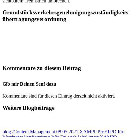
sichtbarem Trennstrich umbrechen.
Grundstücks­
verkehrs­
genehmi­
gungs­
zuständig­
keits­
über­
tragungs­
verord­
nung
Kommentare zu diesem Beitrag
Gib mir Deinen Senf dazu
Kommentare sind für diesen Eintrag derzeit nicht aktiviert.
Weitere Blogbeiträge
blog
/Content Management
08.05.2021
XAMPP ProFTPD für