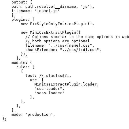
    output: {

    path: path.resolve(__dirname, 'js'),

    filename: "[name].js"

    },

    plugins: [

        new FixStyleOnlyEntriesPlugin(),

        new MiniCssExtractPlugin({

          // Options similar to the same options in web
          // both options are optional

          filename: "../css/[name].css",

          chunkFilename: "../css/[id].css",

        }),

      ],

    module: {

      rules: [

        {

          test: /\.s[ac]ss$/i,

            use: [

              MiniCssExtractPlugin.loader,

              "css-loader",

              "sass-loader"

            ],

        },

      ],

    },

    mode: 'production',
