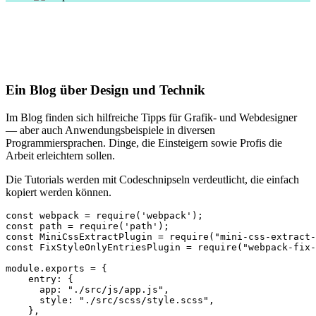
Ein Blog über Design und Technik
Im Blog finden sich hilfreiche Tipps für Grafik- und Webdesigner
— aber auch Anwendungsbeispiele in diversen
Programmiersprachen. Dinge, die Einsteigern sowie Profis die
Arbeit erleichtern sollen.
Die Tutorials werden mit Codeschnipseln verdeutlicht, die einfach
kopiert werden können.
const webpack = require('webpack');

const path = require('path');

const MiniCssExtractPlugin = require("mini-css-extract-
const FixStyleOnlyEntriesPlugin = require("webpack-fix-
module.exports = {

    entry: {

      app: "./src/js/app.js",

      style: "./src/scss/style.scss",

    },
