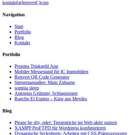
kontakt[at]renvert[.]com
Navigation
Start
Portfolio
Blog
Kontakt
Portfolio
Propina Trinkgeld App
Mobiler Messestand für IC Immobilien
Renvert QR Code Generator
Stresemannallee: Main Zuhause
somnia sleep
Antonius Grützner, Schlagzeuger
Rancho El Espino – Käse aus Mexiko
Blog
Please be shy, oder: Trennstriche im Web aktiv nutzen
XAMPP ProFTPD für Wordpress konfigurieren
Dynamische Stylesheets: Arbeiten mit CSS-Präprozessoren