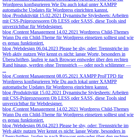
Wordpress konfigurieren
Wie Du auch lokal unter XAMPP
automatische Updates für Wordpress einrichten kannst.
blog
/Produktivität
15.02.2021
Dynamische Stylesheets: Arbeiten
mit CSS-Präprozessoren
Ob LESS oder SASS, diese Tools sind
unverzichtbar für Webdesigner.
blog
/Content Management
14.02.2021
Wordpress Child-Themes
Wann Du ein Child-Theme für Wordpress einsetzen solltest und wie
es genau funktioniert.
blog
/Webdesign
06.04.2023
Please be shy, oder: Trennstriche im
Web aktiv nutzen
Wer kennt es nicht: lange Worte, besonders in
Überschriften, laufen je nach Browser entweder über den rechten
Rand hinaus, werden ohne Trennstrich — oder noch schlimmer —
...
blog
/Content Management
08.05.2021
XAMPP ProFTPD für
Wordpress konfigurieren
Wie Du auch lokal unter XAMPP
automatische Updates für Wordpress einrichten kannst.
blog
/Produktivität
15.02.2021
Dynamische Stylesheets: Arbeiten
mit CSS-Präprozessoren
Ob LESS oder SASS, diese Tools sind
unverzichtbar für Webdesigner.
blog
/Content Management
14.02.2021
Wordpress Child-Themes
Wann Du ein Child-Theme für Wordpress einsetzen solltest und wie
es genau funktioniert.
blog
/Webdesign
06.04.2023
Please be shy, oder: Trennstriche im
Web aktiv nutzen
Wer kennt es nicht: lange Worte, besonders in
Überschriften, laufen je nach Browser entweder über den rechten