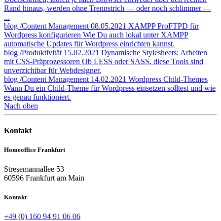
Rand hinaus, werden ohne Trennstrich — oder noch schlimmer —
...
blog
/Content Management
08.05.2021
XAMPP ProFTPD für
Wordpress konfigurieren
Wie Du auch lokal unter XAMPP
automatische Updates für Wordpress einrichten kannst.
blog
/Produktivität
15.02.2021
Dynamische Stylesheets: Arbeiten
mit CSS-Präprozessoren
Ob LESS oder SASS, diese Tools sind
unverzichtbar für Webdesigner.
blog
/Content Management
14.02.2021
Wordpress Child-Themes
Wann Du ein Child-Theme für Wordpress einsetzen solltest und wie
es genau funktioniert.
Nach oben
Kontakt
Homeoffice Frankfurt
Stresemannallee 53
60596 Frankfurt am Main
Kontakt
+49 (0) 160 94 91 06 06