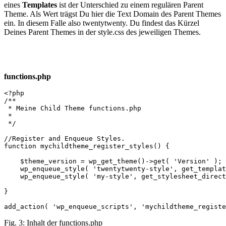
eines
Templates
ist der Unterschied zu einem regulären Parent
Theme. Als Wert trägst Du hier die Text Domain des Parent Themes
ein. In diesem Falle also twentytwenty. Du findest das Kürzel
Deines Parent Themes in der style.css des jeweiligen Themes.
functions.php
<?php

/**

 * Meine Child Theme functions.php

 *

 */

//Register and Enqueue Styles.

function mychildtheme_register_styles() {

    $theme_version = wp_get_theme()->get( 'Version' );

    wp_enqueue_style( 'twentytwenty-style', get_templat
    wp_enqueue_style( 'my-style', get_stylesheet_direct
}

add_action( 'wp_enqueue_scripts', 'mychildtheme_registe
Fig. 3: Inhalt der functions.php