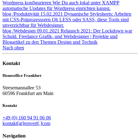
Wordpress konfigurieren
Wie Du auch lokal unter XAMPP
automatische Updates für Wordpress einrichten kannst.
blog
/Produktivität
15.02.2021
Dynamische Stylesheets: Arbeiten
mit CSS-Präprozessoren
Ob LESS oder SASS, diese Tools sind
unverzichtbar für Webdesigner.
blog
/Webdesign
09.01.2021
Relaunch 2021: Der Lockdown war
Schuld.
Freelance Grafik- und Webdesigner | Projekte und
Blogartikel zu den Themen Design und Technik
Nach oben
Kontakt
Homeoffice Frankfurt
Stresemannallee 53
60596 Frankfurt am Main
Kontakt
+49 (0) 160 94 91 06 06
kontakt[at]renvert[.]com
Navigation