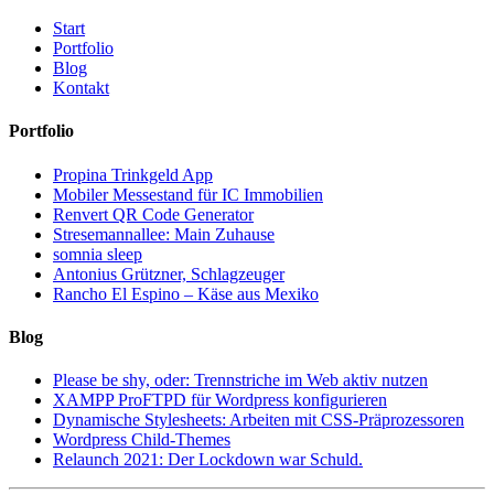
Start
Portfolio
Blog
Kontakt
Portfolio
Propina Trinkgeld App
Mobiler Messestand für IC Immobilien
Renvert QR Code Generator
Stresemannallee: Main Zuhause
somnia sleep
Antonius Grützner, Schlagzeuger
Rancho El Espino – Käse aus Mexiko
Blog
Please be shy, oder: Trennstriche im Web aktiv nutzen
XAMPP ProFTPD für Wordpress konfigurieren
Dynamische Stylesheets: Arbeiten mit CSS-Präprozessoren
Wordpress Child-Themes
Relaunch 2021: Der Lockdown war Schuld.