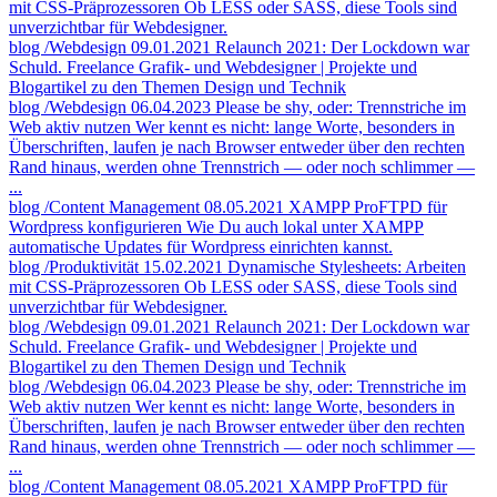
mit CSS-Präprozessoren
Ob LESS oder SASS, diese Tools sind
unverzichtbar für Webdesigner.
blog
/Webdesign
09.01.2021
Relaunch 2021: Der Lockdown war
Schuld.
Freelance Grafik- und Webdesigner | Projekte und
Blogartikel zu den Themen Design und Technik
blog
/Webdesign
06.04.2023
Please be shy, oder: Trennstriche im
Web aktiv nutzen
Wer kennt es nicht: lange Worte, besonders in
Überschriften, laufen je nach Browser entweder über den rechten
Rand hinaus, werden ohne Trennstrich — oder noch schlimmer —
...
blog
/Content Management
08.05.2021
XAMPP ProFTPD für
Wordpress konfigurieren
Wie Du auch lokal unter XAMPP
automatische Updates für Wordpress einrichten kannst.
blog
/Produktivität
15.02.2021
Dynamische Stylesheets: Arbeiten
mit CSS-Präprozessoren
Ob LESS oder SASS, diese Tools sind
unverzichtbar für Webdesigner.
blog
/Webdesign
09.01.2021
Relaunch 2021: Der Lockdown war
Schuld.
Freelance Grafik- und Webdesigner | Projekte und
Blogartikel zu den Themen Design und Technik
blog
/Webdesign
06.04.2023
Please be shy, oder: Trennstriche im
Web aktiv nutzen
Wer kennt es nicht: lange Worte, besonders in
Überschriften, laufen je nach Browser entweder über den rechten
Rand hinaus, werden ohne Trennstrich — oder noch schlimmer —
...
blog
/Content Management
08.05.2021
XAMPP ProFTPD für