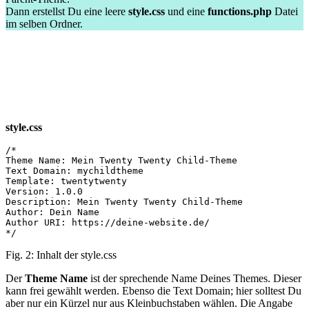
Dann erstellst Du eine leere
style.css
und eine
functions.php
Datei
im selben Ordner.
style.css
/*

Theme Name: Mein Twenty Twenty Child-Theme

Text Domain: mychildtheme

Template: twentytwenty

Version: 1.0.0

Description: Mein Twenty Twenty Child-Theme

Author: Dein Name

Author URI: https://deine-website.de/

*/
Fig. 2: Inhalt der style.css
Der
Theme Name
ist der sprechende Name Deines Themes. Dieser
kann frei gewählt werden. Ebenso die Text Domain; hier solltest Du
aber nur ein Kürzel nur aus Kleinbuchstaben wählen. Die Angabe