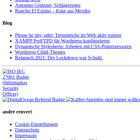
Antonius Grützner, Schlagzeuger
Rancho El Espino – Käse aus Mexiko
Blog
Please be shy, oder: Trennstriche im Web aktiv nutzen
XAMPP ProFTPD für Wordpress konfigurieren
Dynamische Stylesheets: Arbeiten mit CSS-Präprozessoren
Wordpress Child-Themes
Relaunch 2021: Der Lockdown war Schuld.
andré renvert
Cookie-Einstellungen
Datenschutz
Impressum